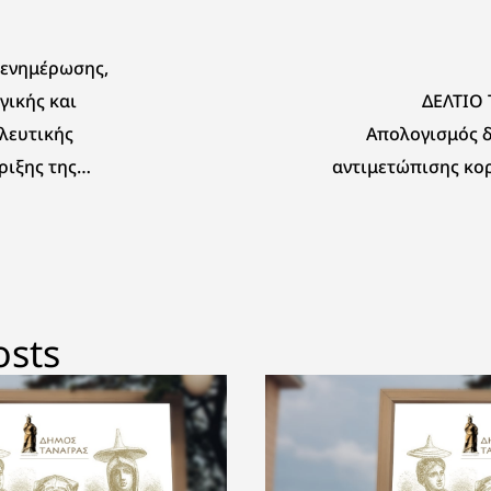
 ενημέρωσης,
γικής και
ΔΕΛΤΙΟ 
λευτικής
Απολογισμός 
ριξης της
αντιμετώπισης κο
ειας Στερεάς
ς
osts