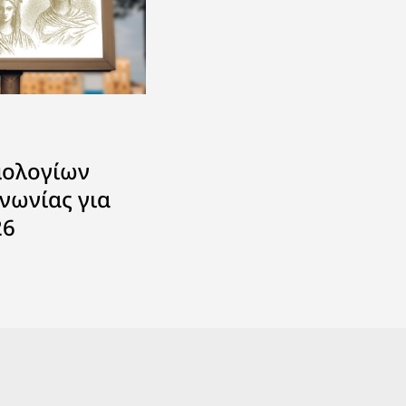
μολογίων
νωνίας για
26