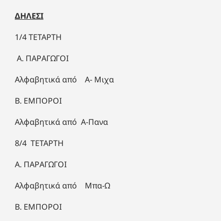
ΔΗΛΕΣΙ
1/4 ΤΕΤΑΡΤΗ
Α. ΠΑΡΑΓΩΓΟΙ
Αλφαβητικά από Α- Μιχα
Β. ΕΜΠΟΡΟΙ
Αλφαβητικά από Α-Πανα
8/4 ΤΕΤΑΡΤΗ
Α. ΠΑΡΑΓΩΓΟΙ
Αλφαβητικά από Μπα-Ω
Β. ΕΜΠΟΡΟΙ