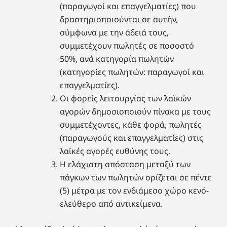
(παραγωγοί και επαγγελματίες) που
δραστηριοποιούνται σε αυτήν,
σύμφωνα με την άδειά τους,
συμμετέχουν πωλητές σε ποσοστό
50%, ανά κατηγορία πωλητών
(κατηγορίες πωλητών: παραγωγοί και
επαγγελματίες).
Οι φορείς λειτουργίας των λαϊκών
αγορών δημοσιοποιούν πίνακα με τους
συμμετέχοντες, κάθε φορά, πωλητές
(παραγωγούς και επαγγελματίες) στις
λαϊκές αγορές ευθύνης τους.
Η ελάχιστη απόσταση μεταξύ των
πάγκων των πωλητών ορίζεται σε πέντε
(5) μέτρα με τον ενδιάμεσο χώρο κενό-
ελεύθερο από αντικείμενα.