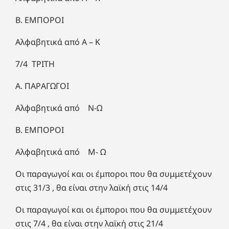
Β. ΕΜΠΟΡΟΙ
Αλφαβητικά από Α – Κ
7/4 ΤΡΙΤΗ
Α. ΠΑΡΑΓΩΓΟΙ
Αλφαβητικά από Ν-Ω
Β. ΕΜΠΟΡΟΙ
Αλφαβητικά από Μ- Ω
Οι παραγωγοί και οι έμποροι που θα συμμετέχουν
στις 31/3 , θα είναι στην λαϊκή στις 14/4
Οι παραγωγοί και οι έμποροι που θα συμμετέχουν
στις 7/4 , θα είναι στην λαϊκή στις 21/4