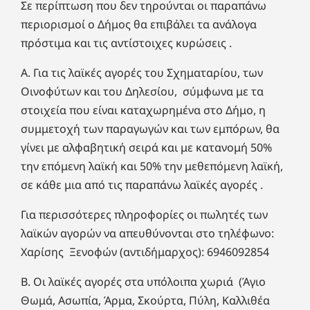
Σε περίπτωση που δεν τηρούνται οι παραπάνω
περιορισμοί ο Δήμος θα επιβάλει τα ανάλογα
πρόστιμα και τις αντίστοιχες κυρώσεις .
Α. Για τις λαϊκές αγορές του Σχηματαρίου, των
Οινοφύτων και του Δηλεσίου, σύμφωνα με τα
στοιχεία που είναι καταχωρημένα στο Δήμο, η
συμμετοχή των παραγωγών και των εμπόρων, θα
γίνει με αλφαβητική σειρά και με κατανομή 50%
την επόμενη λαϊκή και 50% την μεθεπόμενη λαϊκή,
σε κάθε μια από τις παραπάνω λαϊκές αγορές .
Για περισσότερες πληροφορίες οι πωλητές των
λαϊκών αγορών να απευθύνονται στο τηλέφωνο:
Χαρίσης Ξενοφών (αντιδήμαρχος): 6946092854
Β. Οι λαϊκές αγορές στα υπόλοιπα χωριά (Άγιο
Θωμά, Ασωπία, Άρμα, Σκούρτα, Πύλη, Καλλιθέα