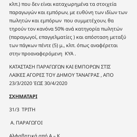
κλπ.) που δεν είναι καταχωρημένα τα στοιχεία
παραγωγών και εμπόρων, με ευθύνη των ιδίων των
πωλητών και εμπόρων που συμμετέχουν, θα
τηρούν τον κανόνα 50% ανά κατηγορία πωλητών
(παραγωγοί, επαγγελματίες ) και απόσταση μεταξύ
των πάγκων πέντε (5) μ., κλπ. όπως αναφέρεται
στην προαναφερόμενη ΚΥΑ .
ΚΑΤΑΣΤΑΣΗ ΠΑΡΑΓΩΓΩΝ ΚΑΙ ΕΜΠΟΡΩΝ ΣΤΙΣ
ΛΑΙΚΕΣ ΑΓΟΡΕΣ ΤΟΥ ΔΗΜΟΥ ΤΑΝΑΓΡΑΣ , ΑΠΟ
23/3/2020 ΈΩΣ 30/4/2020
ΣΧΗΜΑΤΑΡΙ
31/3 ΤΡΙΤΗ
Α. ΠΑΡΑΓΩΓΟΙ
Αλφαβητικά από Α – Κ