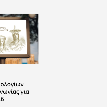
μολογίων
νωνίας για
26