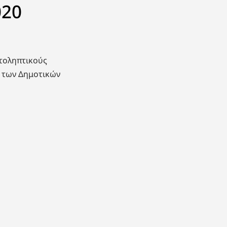
020
ατοληπτικούς
α των Δημοτικών