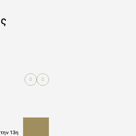
ής
 την 13η