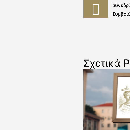
συνεδρ
Συμβου
Σχετικά P