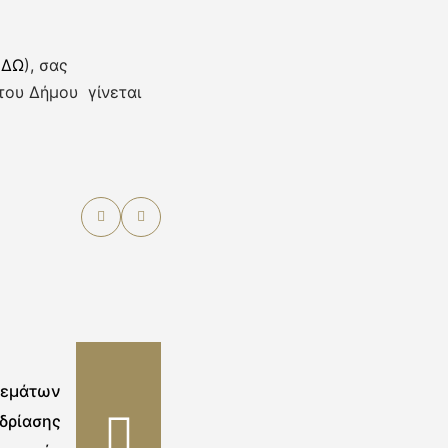
ΕΔΩ
), σας
του Δήμου γίνεται
θεμάτων
δρίασης