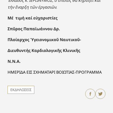
Ἑλλάδος κ. ΙΕΡΩΝΥΜΟΣ, ὁ ὁποῖος θά κηρύξει καί
τήν ἔναρξη τῶν ἐργασιῶν.
Μέ τιμή καί εὐχαριστίες
Σπῦρος Παπαϊωάννου Δρ.
Πλοίαρχος Ὑγειονομικοῦ Ναυτικοῦ-
Διευθυντής Καρδιολογικῆς Κλινικῆς
Ν.Ν.Α.
ΗΜΕΡΙΔΑ ΕΙΣ ΣΧΗΜΑΤΑΡΙ ΒΟΙΩΤΙΑΣ-ΠΡΟΓΡΑΜΜΑ
ΕΚΔΗΛΩΣΕΙΣ