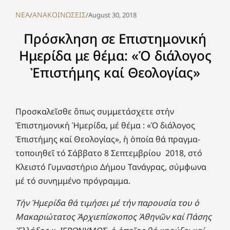
NEA
ΑΝΑΚΟΙΝΩΣΕΙΣ
/
/
August 30, 2018
Πρόσκληση σε Επιστημονική
Ημερίδα με θέμα: «Ὁ διάλογος
Ἐπιστήμης καί Θεολογίας»
Προσκαλεῖσθε ὃπως συμμετάσχετε στήν
Ἐπιστημονική Ἡμε­ρί­δα, μέ θέμα : «Ὁ διάλογος
Ἐπιστήμης καί Θεολογίας», ἡ ὁποία θά πραγ­μα­
τοποιηθεῖ τό Σάββατο 8 Σεπτεμβρίου 2018, στό
Κλειστό Γυμναστήριο Δήμου Τανάγρας, σύμφωνα
μέ τό συνημμένο πρόγραμμα.
Τήν Ἡμερίδα θά τιμήσει μέ τήν παρουσία του ὁ
Μακαριώ­τα­τος Ἀρχιεπίσκοπος Ἀθηνῶν καί Πάσης