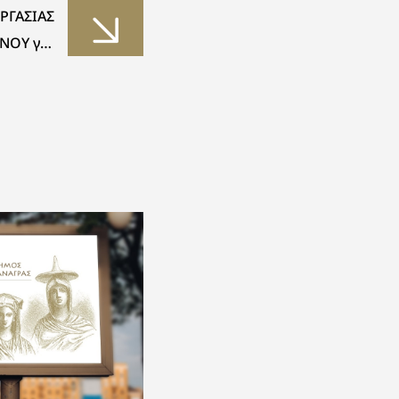
ΡΓΑΣΙΑΣ
ΝΟΥ για
υ Έργου
χυση της
δοχής &
έσω της
ξης του
ναμικού
της»