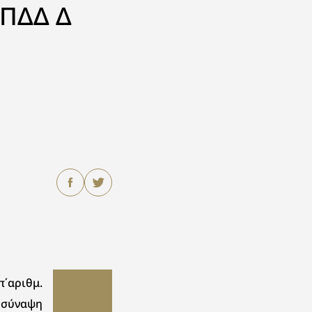
ΝΠΔΔ Δ
΄αριθμ.
η σύναψη