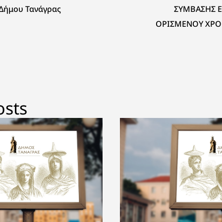
 Δήμου Τανάγρας
ΣΥΜΒΑΣΗΣ Ε
ΟΡΙΣΜΕΝΟΥ ΧΡΟ
την υλοποίηση το
με τίτλο: «Ενίσ
Υπηρεσίας Υπο
Ταυτοποίησης μ
ανάπτυ
osts
ανθρωπίνου δυ