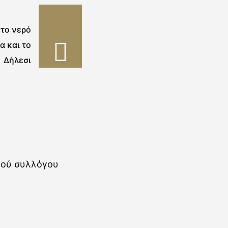
 το νερό
α και το
Δήλεσι