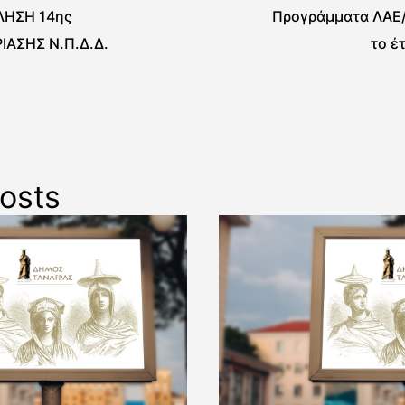
ΗΣΗ 14ης
Προγράμματα ΛΑΕ/
ΙΑΣΗΣ Ν.Π.Δ.Δ.
το έ
osts