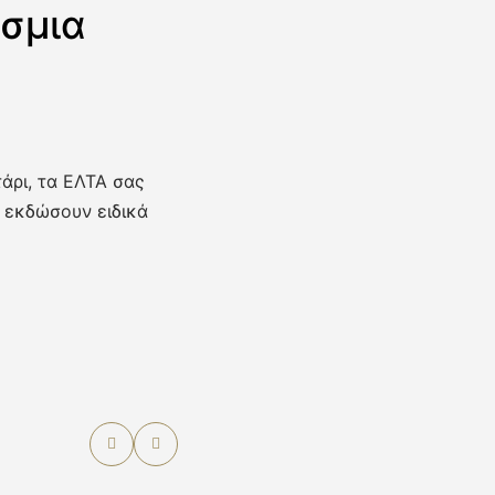
όσμια
άρι, τα ΕΛΤΑ σας
α εκδώσουν ειδικά