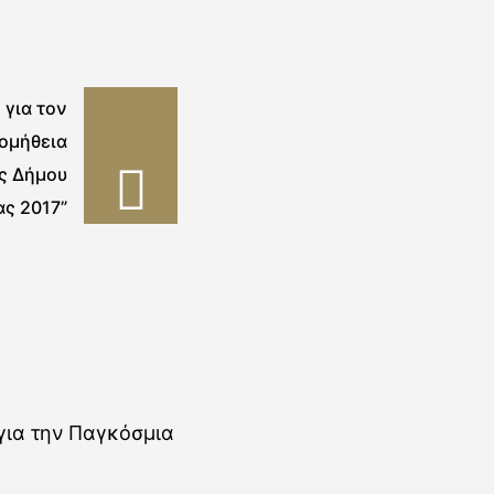
 για τον
ομήθεια
ς Δήμου
ς 2017”