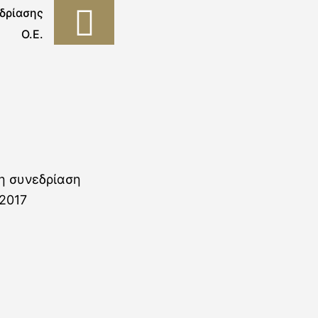
δρίασης
Ο.Ε.