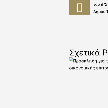
του Δ/Σ
Δήμου 
Σχετικά P