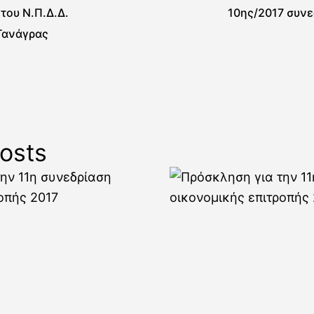
 του Ν.Π.Δ.Δ.
10ης/2017 συνε
Τανάγρας
osts