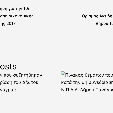
ση για την 10η
ίαση οικονομικής
Ορισμός Αντιδ
πής 2017
Δήμου Τ
osts