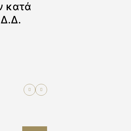
ν κατά
.Δ.Δ.