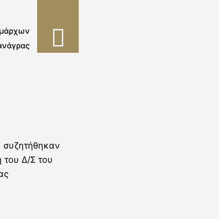
ημάρχων
ανάγρας