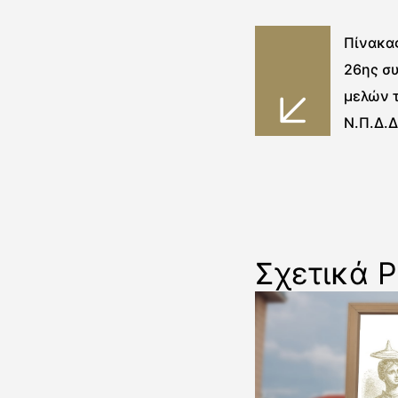
Πίνακα
26ης σ
μελών τ
Ν.Π.Δ.Δ
Σχετικά P