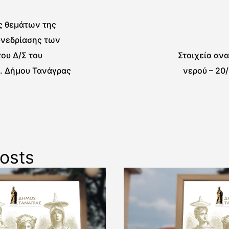
ς θεμάτων της
υνεδρίασης των
ου Δ/Σ του
Στοιχεία αν
. Δήμου Τανάγρας
νερού – 20
osts