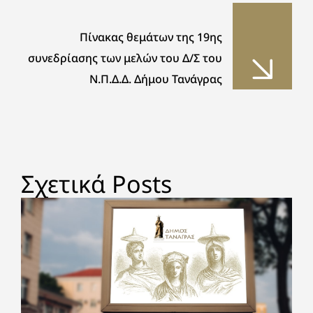
Πίνακας θεμάτων της 19ης
συνεδρίασης των μελών του Δ/Σ του
Ν.Π.Δ.Δ. Δήμου Τανάγρας
Σχετικά Posts